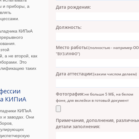
и испытывать
 и приборы, а
Дата рождения:
авлять
оцессами.
Должность:
аладчика КИПиА
епрерывного
ования.
Место работы:
(полностью - например О
этой
"ВУЗ.ИНФО")
, а не второй, как
риборами. Это
алификацию таких
Дата аттестации:
(каким числом делаем)
фессии
Фотография:
не больше 5 МБ, на белом
ка КИПиА
фоне, для вклейки в готовый документ
аладчики КИПиА
х и заводах. Они
Примечания, дополнения, различны
боров,
детали заполнения:
егулирующих
 диспетчерскую