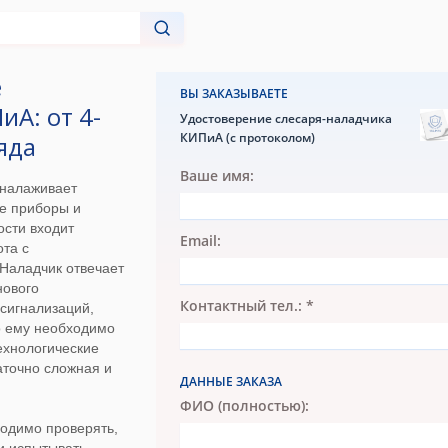
е
ВЫ ЗАКАЗЫВАЕТЕ
иА: от 4-
Удостоверение слесаря-наладчика
КИПиА (с протоколом)
ряда
Ваше имя:
 налаживает
е приборы и
ости входит
Email:
ота с
Наладчик отвечает
нового
Контактный тел.: *
сигнализаций,
го ему необходимо
ехнологические
аточно сложная и
ДАННЫЕ ЗАКАЗА
ФИО (полностью):
одимо проверять,