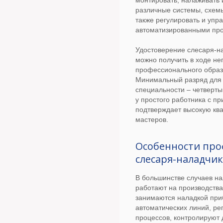
монтировать, налаживать 
различные системы, схемы
также регулировать и упр
автоматизированными пр
Удостоверение слесаря-н
можно получить в ходе н
профессионального образ
Минимальный разряд для 
специальности – четвертый
у простого работника с п
подтверждает высокую кв
мастеров.
Особенности про
слесаря-наладчи
В большинстве случаев н
работают на производства
занимаются наладкой при
автоматических линий, р
процессов, контролируют