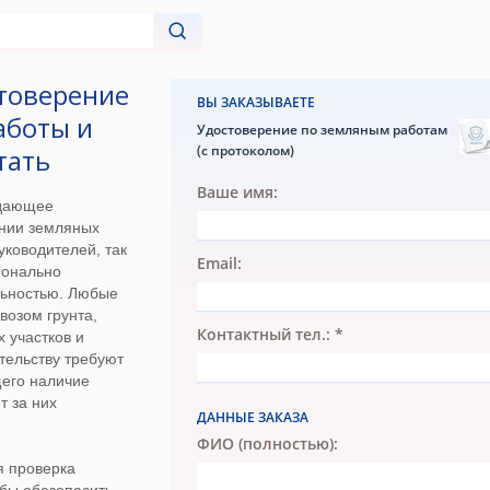
товерение
ВЫ ЗАКАЗЫВАЕТЕ
аботы и
Удостоверение по земляным работам
(с протоколом)
тать
Ваше имя:
ждающее
ении земляных
руководителей, так
Email:
ионально
льностью. Любые
возом грунта,
Контактный тел.: *
 участков и
ительству требуют
его наличие
т за них
ДАННЫЕ ЗАКАЗА
ФИО (полностью):
я проверка