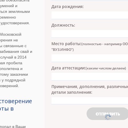
бы обезопасить
зумений и
Дата рождения:
ться земляными
временно
 удостоверения.
Должность:
 Московской
ерения не
Место работы:
(полностью - например О
ы связанные с
"ВУЗ.ИНФО")
 забивания свай и
 случай в 2014
свая пробила
Дата аттестации:
(каким числом делаем)
ополитена и
тому заказчики
м у подрядной
товерений.
Примечания, дополнения, различны
детали заполнения:
остоверение
оты в
 попал в Ваши