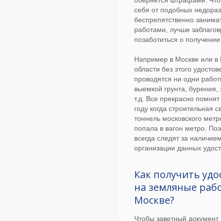
обернется штрафами. Что
себя от подобных недора
беспрепятственно занима
работами, лучше заблаго
позаботиться о получении
Например в Москве или в
области без этого удостов
проводятся ни одни работ
выемкой грунта, бурения,
т.д. Все прекрасно помнят
году когда строительная 
тоннель московского метр
попала в вагон метро. Поэ
всегда следят за наличие
организации данных удос
Как получить уд
на земляные раб
Москве?
Чтобы заветный документ