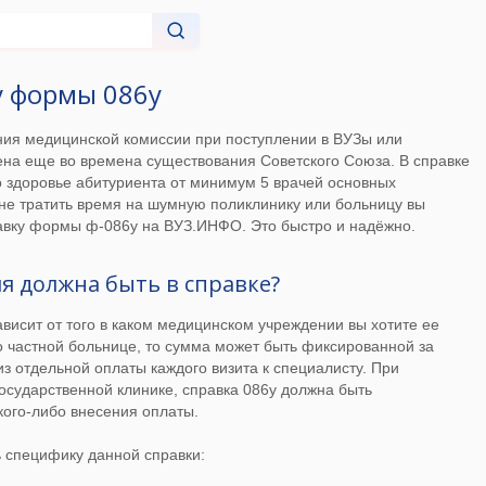
у формы 086у
ия медицинской комиссии при поступлении в ВУЗы или
ена еще во времена существования Советского Союза. В справке
 здоровье абитуриента от минимум 5 врачей основных
не тратить время на шумную поликлинику или больницу вы
равку формы ф-086у на ВУЗ.ИНФО. Это быстро и надёжно.
я должна быть в справке?
ависит от того в каком медицинском учреждении вы хотите ее
 о частной больнице, то сумма может быть фиксированной за
 из отдельной оплаты каждого визита к специалисту. При
осударственной клинике, справка 086у должна быть
кого-либо внесения оплаты.
ь специфику данной справки: