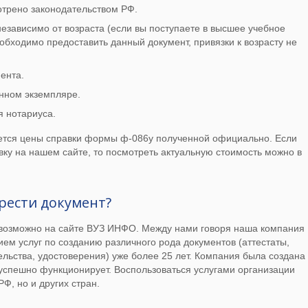
трено законодательством РФ.
езависимо от возраста (если вы поступаете в высшее учебное
еобходимо предоставить данный документ, привязки к возрасту не
ента.
нном экземпляре.
я нотариуса.
ется цены справки формы ф-086у полученной официально. Если
вку на нашем сайте, то посмотреть актуальную стоимость можно в
рести документ?
 возможно на сайте ВУЗ ИНФО. Между нами говоря наша компания
ем услуг по созданию различного рода документов (аттестаты,
ельства, удостоверения) уже более 25 лет. Компания была создана
ь успешно функционирует. Воспользоваться услугами организации
РФ, но и других стран.