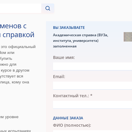
аменов с
ВЫ ЗАКАЗЫВАЕТЕ
 справкой
Академическая справка (ВУЗа,
института, университета)
заполненная
 это официальный
Зом или
Ваше имя:
Купить
ожно для
курсе в другом
утствует вся
Email:
лица, кому она
Контактный тел.: *
ем уровне
ДАННЫЕ ЗАКАЗА
ФИО (полностью):
ных испытаниях.