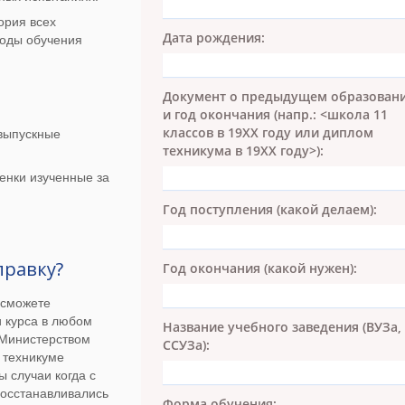
ория всех
Дата рождения:
годы обучения
Документ о предыдущем образован
и год окончания (напр.: <школа 11
классов в 19ХХ году или диплом
 выпускные
техникума в 19ХХ году>):
енки изученные за
Год поступления (какой делаем):
правку?
Год окончания (какой нужен):
 сможете
и курса в любом
Название учебного заведения (ВУЗа,
 Министерством
ССУЗа):
 техникуме
ы случаи когда с
восстанавливались
Форма обучения: