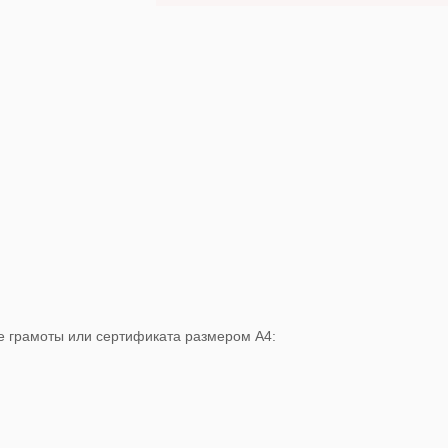
This site is protected by reCAPTCHA Enterprise and the
Google
Privacy Policy
and
Terms of Service
apply
де грамоты или сертификата размером А4: