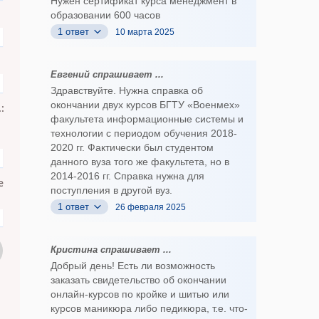
Нужен сертификат курса менеджмент в
образовании 600 часов
1 ответ
10 марта 2025
Евгений спрашивает ...
Здравствуйте. Нужна справка об
окончании двух курсов БГТУ «Военмех»
:
факультета информационные системы и
а>)
технологии с периодом обучения 2018-
2020 гг. Фактически был студентом
данного вуза того же факультета, но в
е
2014-2016 гг. Справка нужна для
поступления в другой вуз.
1 ответ
26 февраля 2025
Кристина спрашивает ...
Добрый день! Есть ли возможность
заказать свидетельство об окончании
онлайн-курсов по кройке и шитью или
курсов маникюра либо педикюра, т.е. что-