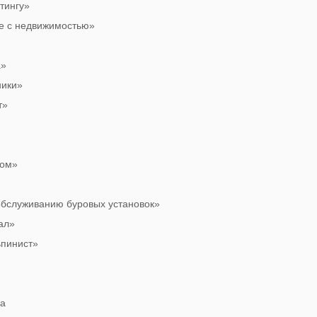
тингу»
е с недвижимостью»
а»
ники»
т»
вом»
обслуживанию буровых установок»
ал»
пинист»
ва