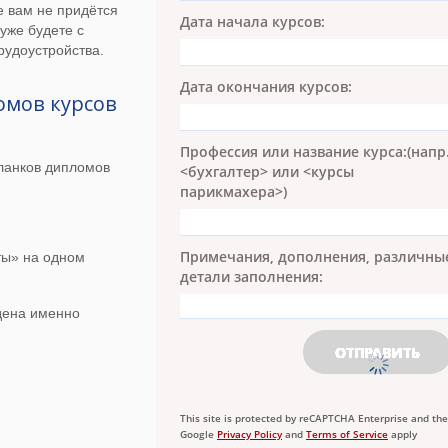
е вам не придётся
Дата начала курсов:
 уже будете с
рудоустройства.
Дата окончания курсов:
омов курсов
Профессия или название курса:
(напр.
ланков дипломов
<бухгалтер> или <курсы парикмахер
Примечания, дополнения, различны
детали заполнения:
ты» на одном
дена именно