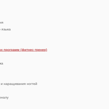
ия
о языка
ых программ (фитнес-тренер)
жа
 и наращивания ногтей
оналу