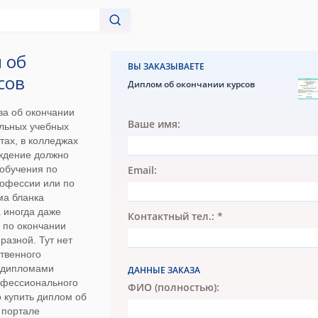
 об
ВЫ ЗАКАЗЫВАЕТЕ
сов
Диплом об окончании курсов
ва об окончании
Ваше имя:
альных учебных
тах, в колледжах
еждение должно
 обучения по
Email:
рофессии или по
ма бланка
а иногда даже
Контактный тел.: *
 по окончании
разной. Тут нет
ственного
с дипломами
ДАННЫЕ ЗАКАЗА
офессионального
ФИО (полностью):
 купить диплом об
 портале