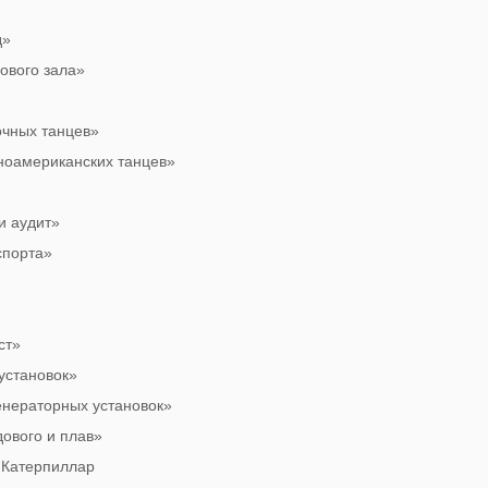
д»
ового зала»
очных танцев»
ноамериканских танцев»
и аудит»
спорта»
ст»
установок»
енераторных установок»
ового и плав»
 Катерпиллар