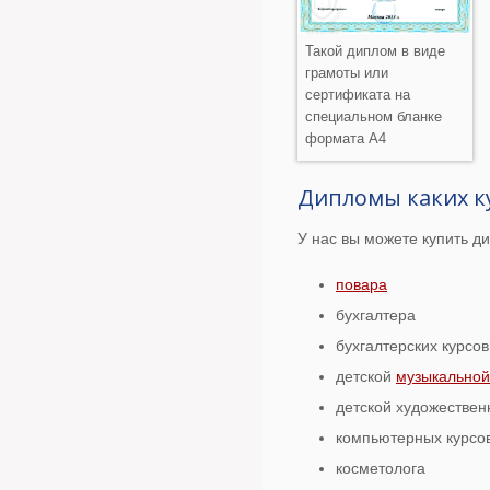
Такой диплом в виде
грамоты или
сертификата на
специальном бланке
формата А4
Дипломы каких к
У нас вы можете купить 
повара
бухгалтера
бухгалтерских курсов
детской
музыкально
детской художестве
компьютерных курсо
косметолога