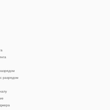
та
инга
 разрядом
 с разрядом
налу
ме
еджера