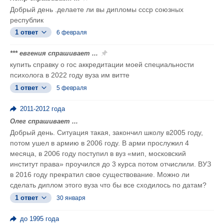
Добрый день .делаете ли вы дипломы ссср союзных
республик
1 ответ
6 февраля
*** евгения спрашивает ...
купить справку о гос аккредитации моей специальности
психолога в 2022 году вуза им витте
1 ответ
5 февраля
2011-2012 года
Олег спрашивает ...
Добрый день. Ситуация такая, закончил школу в2005 году,
потом ушел в армию в 2006 году. В арми прослужил 4
месяца, в 2006 году поступил в вуз «мип, московский
институт права» проучился до 3 курса потом отчислили. ВУЗ
в 2016 году прекратил свое существование. Можно ли
сделать диплом этого вуза что бы все сходилось по датам?
1 ответ
30 января
до 1995 года