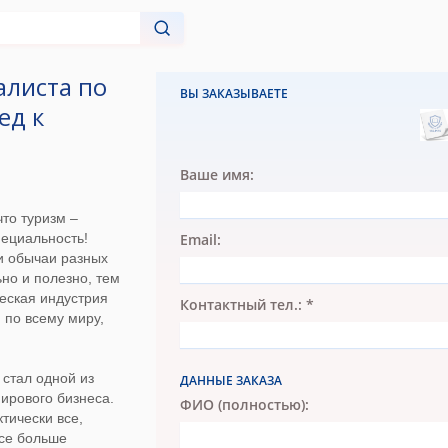
листа по
ВЫ ЗАКАЗЫВАЕТЕ
ед к
Ваше имя:
что туризм –
ециальность!
Email:
 и обычаи разных
но и полезно, тем
ческая индустрия
Контактный тел.: *
 по всему миру,
 стал одной из
ДАННЫЕ ЗАКАЗА
ирового бизнеса.
ФИО (полностью):
тически все,
все больше