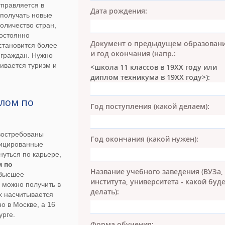
правляется в
Дата рождения:
 получать новые
оличество стран,
постоянно
Документ о предыдущем образован
становится более
и год окончания (напр.:
 граждан. Нужно
вивается туризм и
<школа 11 классов в 19ХХ году или
диплом техникума в 19ХХ году>):
плом по
Год поступления (какой делаем):
востребованы
Год окончания (какой нужен):
фицированные
нуться по карьере,
 по
Название учебного заведения (ВУЗа,
 Высшее
института, университета - какой буд
 можно получить в
делать):
х насчитывается
о в Москве, а 16
урге.
Форма обучения: