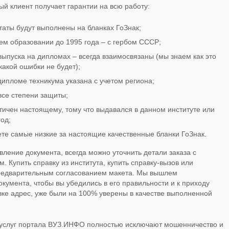
ый клиент получает гарантии на всю работу:
таты будут выполнены на бланках ГоЗнак;
м образовании до 1995 года – с гербом СССР;
выпуска на дипломах – всегда взаимосвязаны (мы знаем как это
какой ошибки не будет);
дипломе техникума указана с учетом региона;
се степени защиты;
тичен настоящему, тому что выдавался в данном институте или
од;
те самые низкие за настоящие качественные бланки ГоЗнак.
вление документа, всегда можно уточнить детали заказа с
 Купить справку из института, купить справку-вызов или
редварительным согласованием макета. Мы вышлем
кумента, чтобы вы убедились в его правильности и к приходу
явке адрес, уже были на 100% уверены в качестве выполненной
услуг портала ВУЗ.ИНФО полностью исключают мошенничество и