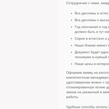
Сотрудничая с нами, кажд
Все дипломы и аттес
Все дипломы о высше
Год окончания и год 
должно быть и тут ни
Серия в аттестате и 
Наши бланки имеют в
Документ будет иден
техникуме в нужный г
Наши цены в интерне
Оформив заявку на изгото
компетентным менеджером.
удостоверение можно с п
отсканированную копию до
заказа на указанный в за
работы.
Удобные способы оплаты 